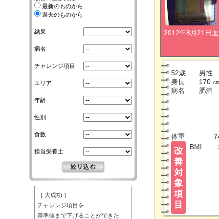
最新のものから
過去のものから
結果
2012年8月21日
病名
チャレンジ項目
52歳
男性
身長
170 
エリア
病名
肥満
年齢
性別
食数
体重
7
BMI
担当栄養士
［ 大成功 ］
チャレンジ項目を
基準値まで下げることができた