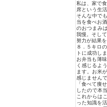
私は、家で
席という生
そんな中で
当を食べお
のおつまみ
我慢。そし
努力が結果を
８．５キロ
トに成功し
お弁当も薄
く感じるよ
ます。お米
感じません
「食べて痩
したので本
これからは
った知識を