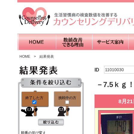
HOME
>
結果発表
ID
11010030
－7.5ｋ
終了した方
挑戦中の方
8月2
順番の並び変え