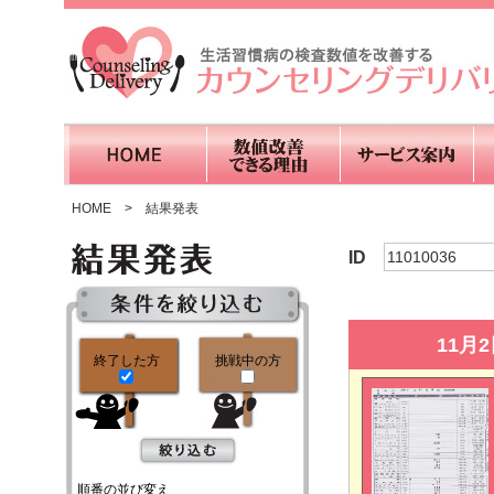
HOME
>
結果発表
ID
11010036
11月
終了した方
挑戦中の方
順番の並び変え