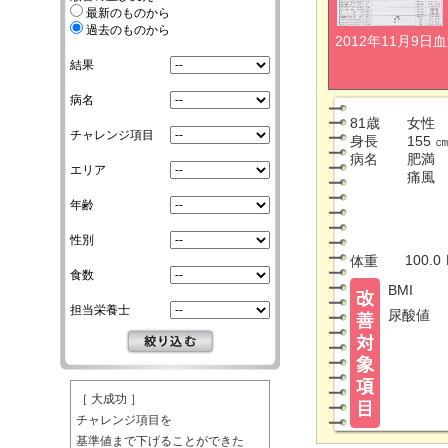
最新のものから
過去のものから
2012年11月9日
結果
病名
81歳
女性
チャレンジ項目
身長
155 
病名
肥満
エリア
痛風
年齢
性別
100.0
体重
食数
BMI
担当栄養士
尿酸値
［ 大成功 ］
チャレンジ項目を
基準値まで下げることができた