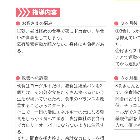
お客さまの悩み
３ヶ月後
①朝、昼は軽めの食事で夜にドカ食い、早食
①3食しっ
いの食事をしてしまう。
は抑えてい
②有酸素運動が続かない。身体にも負担があ
た。
る。
②好きなス
ことで運動
てから運動
改善への課題
３ヶ月後
朝食はヨーグルトだけ、昼食は総菜パンを2
3食きちん
個だけ、その分夕食をたくさん食べるという
で、夕食時
生活が続いていたため、食事のバランスを改
間食はどう
善することからスタート。
個、チョコ
そこで、一日の活動エネルギーの元になる朝
ールができ
食をしっかり食べて頂き、夜は弊社のお弁当
基礎代謝を
でカロリーオーバーにならないように注意す
入れ、痩せ
る。
また、間食を極力控え、余計なカロリーを摂