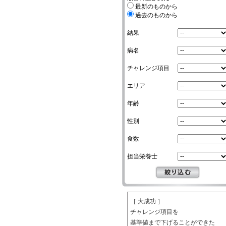
最新のものから
過去のものから
結果
病名
チャレンジ項目
エリア
年齢
性別
食数
担当栄養士
［ 大成功 ］
チャレンジ項目を
基準値まで下げることができた