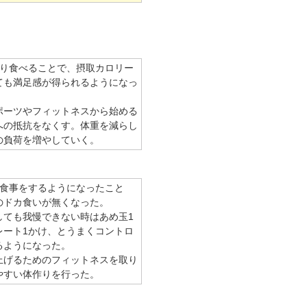
かり食べることで、摂取カロリー
ても満足感が得られるようになっ
ポーツやフィットネスから始める
への抵抗をなくす。体重を減らし
の負荷を増やしていく。
と食事をするようになったこと
のドカ食いが無くなった。
しても我慢できない時はあめ玉1
レート1かけ、とうまくコントロ
るようになった。
上げるためのフィットネスを取り
やすい体作りを行った。