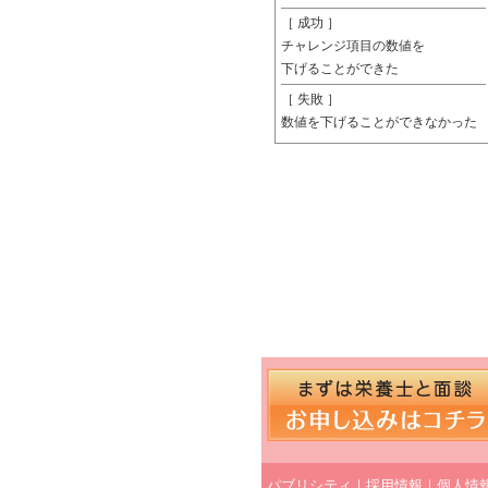
［ 成功 ］
チャレンジ項目の数値を
下げることができた
［ 失敗 ］
数値を下げることができなかった
パブリシティ
｜
採用情報
｜
個人情