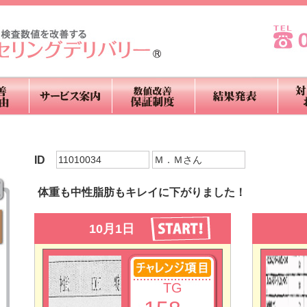
ID
11010034
Ｍ．Ｍさん
体重も中性脂肪もキレイに下がりました！
10月1日
TG