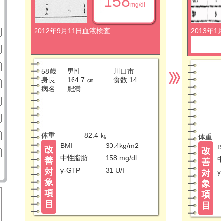
158
mg/dl
2012年9月11日血液検査
2013年
58歳
男性
川口市
身長
164.7 ㎝
食数 14
病名
肥満
体重
82.4 ㎏
体重
BMI
30.4kg/m2
B
中性脂肪
158 mg/dl
γ-GTP
31 U/I
γ