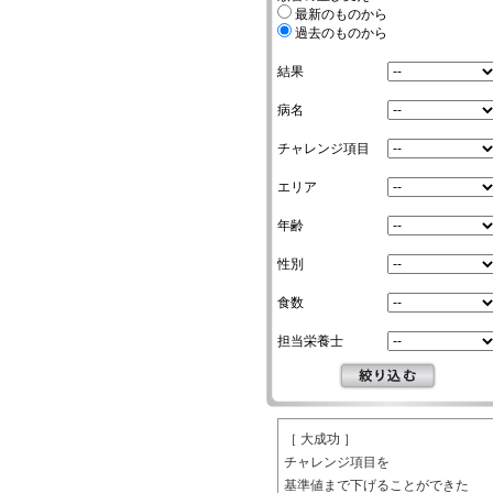
最新のものから
過去のものから
結果
病名
チャレンジ項目
エリア
年齢
性別
食数
担当栄養士
［ 大成功 ］
チャレンジ項目を
基準値まで下げることができた