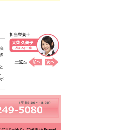
底
後
一覧へ
と
、
が