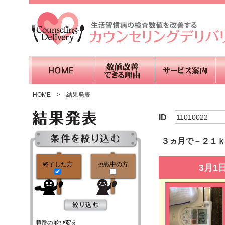
HOME
>
結果発表
ID
11010022
３ヵ月で－２１
終了した方
挑戦中の方
3月1
順番の並び変え