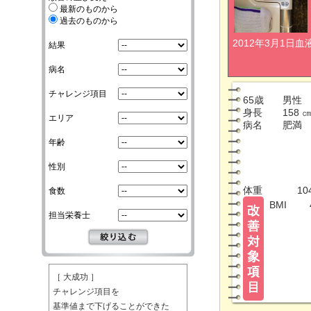
最新のものから
過去のものから
2012年3月1日血
結果
病名
チャレンジ項目
65歳
男性
身長
158 
エリア
病名
肥満
年齢
性別
体重
10
食数
BMI
担当栄養士
［ 大成功 ］
チャレンジ項目を
基準値まで下げることができた